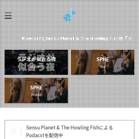
PodcastでSensu Planet & The Howling Fish
ラジオが似合う夜
SPHF
season2
Bio
SPHF
Profile
Sensu Planet & The Howling Fishによる
Podacstを配信中