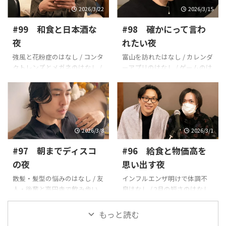
2026/3/22
2026/3/15
#99 和食と日本酒な
#98 確かにって言わ
夜
れたい夜
強風と花粉症のはなし / コンタ
富山を訪れたはなし / カレンダ
クトレンズとメガネのはなし /
ーアプリのはなし / ゲームのは
物価高騰の実感 / 和食と日本酒
なし / 映画のはなし / タランテ
のはなし / 引っ越しにかかる初
ィーノ作品のはなし / ギャルの
期費用のはなし / 東京・京都そ
はなし ●Bio
れぞれの住みやすさや思い出
https://lnkfi.re/sphf_jpn ●番
●Bio https://lnkfi.re/sphf_jpn
組Website
●番組Website
https://tfcw.co.jp/special/sph
2026/3/8
2026/3/1
https://tfcw.co.jp/special/sph
fradio2 ●おたより募集中SNS
#97 朝までディスコ
#96 給食と物価高を
fradio2 ●おたより募集中SNS
に #ラジ夜 とハッシュタグを
に #ラジ夜 とハッシュタグを
つけて投稿してくださいもし
の夜
思い出す夜
つけて投稿してくださいもし
くは次のフォームから
散髪・髪型の悩みのはなし / 友
インフルエンザ明けで体調不
くは次のフォームから
https://forms.office.com/r/m
人・後輩と高円寺で飲み歩い
良はなし / 2月の短さのはなし
https://forms.office.com/r/m
QziibnVfi
た夜 / テキーラ談義 / 一人飲
/ 学校給食の思い出 / 薄毛
Qzi ...
み・バー巡りの美学 / 映画トー
（AGA）や脱毛、美容に対する
もっと読む
ク ●Bio
男性の意識変化のはなし ●Bio